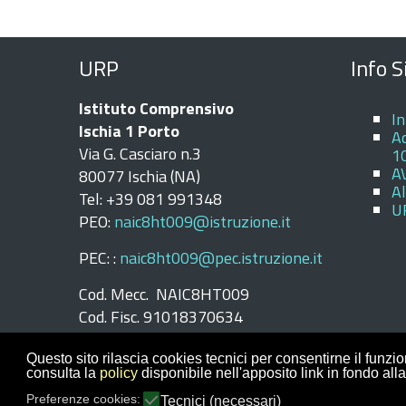
URP
Info S
Istituto Comprensivo
I
Ischia 1 Porto
Ad
Via G. Casciaro n.3
1
A
80077 Ischia (NA)
Al
Tel: +39 081 991348
U
PEO:
naic8ht009@istruzione.it
PEC: :
naic8ht009@pec.istruzione.it
Cod. Mecc. NAIC8HT009
Cod. Fisc. 91018370634
Fatt. Elett. UFK4Q5
Questo sito rilascia cookies tecnici per consentirne il funz
consulta la
policy
disponibile nell'apposito link in fondo 
© 2019 Argo Software 
Preferenze cookies:
Tecnici (necessari)