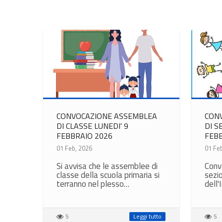
CONVOCAZIONE ASSEMBLEA
CON
DI CLASSE LUNEDI' 9
DI S
FEBBRAIO 2026
FEBB
01 Feb, 2026
01 Fe
Si avvisa che le assemblee di
Conv
classe della scuola primaria si
sezi
terranno nel plesso…
dell'
5
Leggi tutto
5