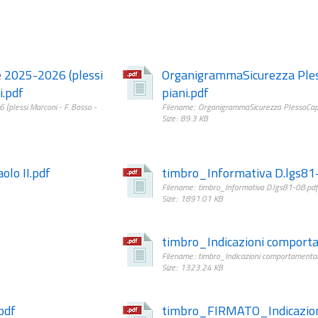
 2025-2026 (plessi
OrganigrammaSicurezza Ples
i.pdf
piani.pdf
plessi Marconi - F. Bosso -
Filename:: OrganigrammaSicurezza PlessoCap
Size:: 89.3 KB
olo II.pdf
timbro_Informativa D.lgs81
Filename:: timbro_Informativa D.lgs81-08.pdf
Size:: 1891.01 KB
timbro_Indicazioni comporta
Filename:: timbro_Indicazioni comportamental
Size:: 1323.24 KB
pdf
timbro_FIRMATO_Indicazion