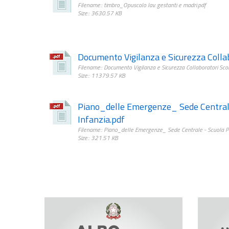
Filename:: timbro_Opuscolo lav. gestanti e madri.pdf
Size:: 3630.57 KB
Documento Vigilanza e Sicurezza Collab
Filename:: Documento Vigilanza e Sicurezza Collaboratori Scol
Size:: 11379.57 KB
Piano_delle Emergenze_ Sede Centrale
Infanzia.pdf
Filename:: Piano_delle Emergenze_ Sede Centrale - Scuola Pr
Size:: 321.51 KB