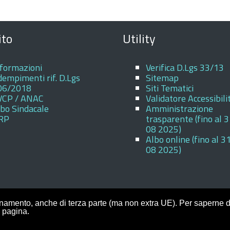
ito
Utility
nformazioni
Verifica D.Lgs 33/13
empimenti rif. D.Lgs
Sitemap
06/2018
Siti Tematici
VCP / ANAC
Validatore Accessibili
bo Sindacale
Amministrazione
RP
trasparente (fino al 
08 2025)
Albo online (fino al 3
08 2025)
ionamento, anche di terza parte (ma non extra UE). Per saperne di
alla pagina.
- Portale realizzato con la piattaforma
Argo Web
3.1- Template
configurato sul tema accessibile
EduTheme