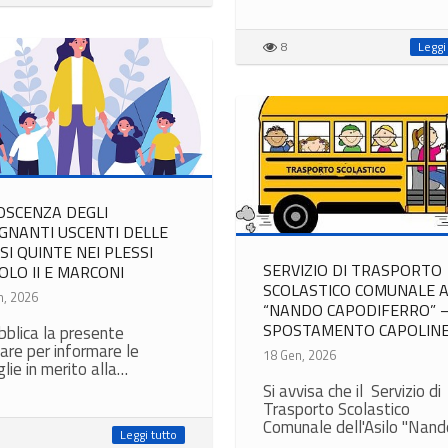
8
Leggi
OSCENZA DEGLI
GNANTI USCENTI DELLE
SI QUINTE NEI PLESSI
SERVIZIO DI TRASPORTO
OLO II E MARCONI
SCOLASTICO COMUNALE A
n, 2026
“NANDO CAPODIFERRO” 
SPOSTAMENTO CAPOLIN
bblica la presente
lare per informare le
18 Gen, 2026
lie in merito alla…
Si avvisa che il Servizio di
Trasporto Scolastico
Comunale dell'Asilo "Nan
Leggi tutto