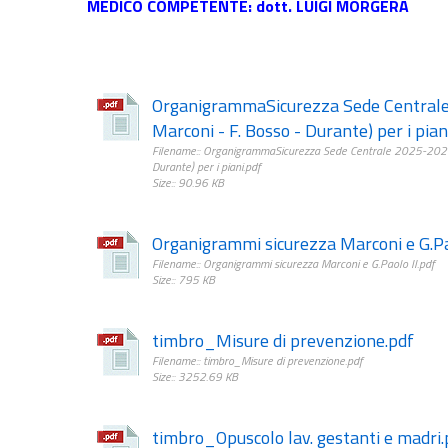
MEDICO COMPETENTE: dott. LUIGI MORGERA
OrganigrammaSicurezza Sede Centrale
Marconi - F. Bosso - Durante) per i pian
Filename:: OrganigrammaSicurezza Sede Centrale 2025-2026 (
Durante) per i piani.pdf
Size:: 90.96 KB
Organigrammi sicurezza Marconi e G.Pa
Filename:: Organigrammi sicurezza Marconi e G.Paolo II.pdf
Size:: 795 KB
timbro_Misure di prevenzione.pdf
Filename:: timbro_Misure di prevenzione.pdf
Size:: 3252.69 KB
timbro_Opuscolo lav. gestanti e madri.