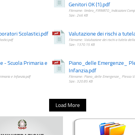
Genitori OK (1).pdf
Filename:: timbro_FIRMATO_Indicazioni Compor
Size:: 246 KB
oratori Scolastici.pdf
Valutazione dei rischi a tutel
astici.pdf
Filename:: Valutazione dei rischi a tutela della
Size:: 1370.15 KB
 - Scuola Primaria e
Piano_delle Emergenze_ Ples
Infanzia.pdf
imaria e Infanzia.pdf
Filename:: Piano_delle Emergenze_ Plesso Vil
Size:: 320.85 KB
Load More