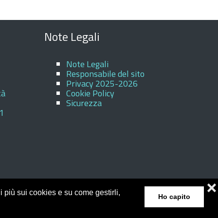
Note Legali
Note Legali
Responsabile del sito
Privacy 2025-2026
tà
Cookie Policy
Sicurezza
31
1
❌
 più sui cookies e su come gestirli,
Ho capito
 Italia V. 2.3.2 (Eagle)