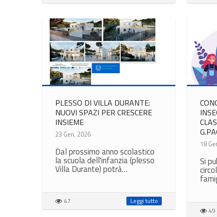
PLESSO DI VILLA DURANTE:
CON
NUOVI SPAZI PER CRESCERE
INSE
INSIEME
CLAS
G.PA
23 Gen, 2026
18 Ge
Dal prossimo anno scolastico
la scuola dell'infanzia (plesso
Si pu
Villa Durante) potrà…
circo
famig
47
Leggi tutto
49