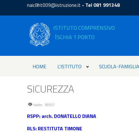
naic8ht009@istruzione.it
- Tel 081 991348
ISTITUTO COMPRENSIVO
I
SCHIA 1 PORTO
HOME
L'ISTITUTO
SCUOLA-FAMIGLI
SICUREZZA
Visite: 18557
RSPP: arch. DONATELLO DIANA
RLS: RESTITUTA TIMONE