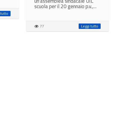
un'assemblea sindacale UIL
scuola per il 20 gennaio p.v.,…
 tutto
77
Leggi tutto